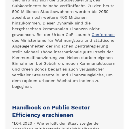
Seit 1970 hat sich die Stadtbevölkerung des
Subkontinents beinahe verfünffacht. Zu den heute
500 Millionen Stadtbewohnern werden bis 2050
absehbar noch weitere 400 Millionen
hinzukommen. Dieser Dynamik sind die
hergebrachten kommunalen Finanzen nicht
gewachsen. Bei der Urban CoP-Launch
Conference
des Ministeriums für Wohnungsbau und städtische
Angelegenheiten der indischen Zentralregierung
stellt Michael Thöne internationale gute Praxis der
Kommunalfinanzierung vor. Neben starken eigenen
Einnahmen bei Gebühren, neuen Kommunalsteuern
und Green Bonds bedarf es auch verlässlicher
vertikaler Steueranteile und Finanzausgleiche, um
dem rapiden urbanen Wachstum Indiens zu
begegnen.
Handbook on Public Sector
Efficiency erschienen
11.04.2023 - Wie erfüllt der Staat steigende