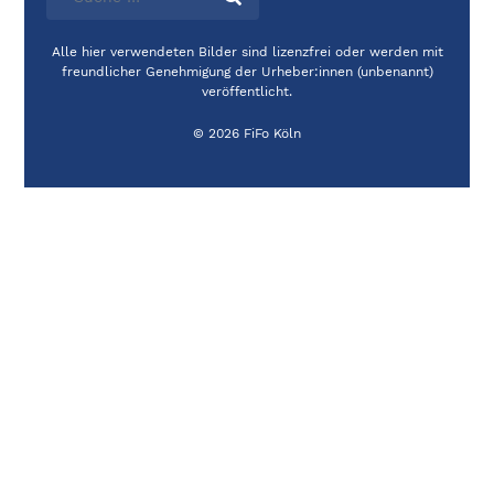
Alle hier verwendeten Bilder sind lizenzfrei oder werden mit
freundlicher Genehmigung der Urheber:innen (unbenannt)
veröffentlicht.
© 2026 FiFo Köln