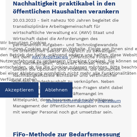
Nachhaltigkeit praktikabel in den
öffentlichen Haushalten verankern
20.03.2023 - Seit nahezu 100 Jahren begleitet die
transdisziplinäre Arbeitsgemeinschaft für
wirtschaftliche Verwaltung e.V. (AWV) Staat und
Wirtschaft dabei die Anforderungen des
Wir benutzen Cookies
permanenten Aufgaben- und Technologiewandels
Wir nutzen Cookies auf unserer Website. Einige von ihnen sind e
im öffentlichen Sektor erfolgreich zu bewältigen.
den Betrieb der Seite, während andere uns helfen, diese Websi
Mit dem
AWV-Arbeitskreis
„Öffentliche Finanzen
Nutzererfahrung zu verbessern (Tracking Cookies). Sie können se
und Nachhaltigkeit“ diskutiert Michael Thöne in
entscheiden, ob Sie die Cookies zulassen möchten. Bitte beacht
Gießen die Optionen und Probleme, die deutschen
bei einer Ablehnung womöglich nicht mehr alle Funktionalitäten
Nachhaltigkeitsziele sichtbarer und verbindlicher
Verfügung stehen.
mit dem Bundeshaushalt zu verknüpfen. Neben
institutionellen und Compliance-Fragen steht dabei
Akzeptieren
Ablehnen
auch der wachsende Fachkräftemangel im
Mittelpunkt, denn besseres und nachhaltigeres
Weitere Informationen
|
Impressum
Management der öffentlichen Ausgaben muss auch
mit weniger Personal noch gut umsetzbar sein.
FiFo-Methode zur Bedarfsmessung