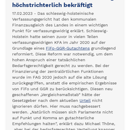
höchstrichterlich bekräftigt
17.02.2023 - Das schleswig-holsteinische
Verfasssungsgericht hat den kommunalen
Finanzausgleich des Landes in einem wichtigen
Punkt für verfassungswidrig erklärt. Schleswig-
Holstein hatte seinen zuvor in vielen Teilen
verfassungswidrigen KFA im Jahr 2020 auf der
Grundlage eines
FiFo-GGR-Gutachtens
grundlegend
reformiert. Diese Reform war notwendig, um dem
hohen Anspruch einer tatsächlichen
Bedarfsgerechtigkeit gerecht zu werden. Bei der
Finanzierung der zentralörtlichen Funktionen
wurde im FAG 2020 jedoch auf die alte Lösung
zurückgegriffen, anstatt die empirischen Ergebnisse
von FiFo und GGR zu berücksichtigen. Diesen neu
geschaffenen „Vergleichsmaßstab“ hätte der
Gesetzgeber nach dem aktuellen
Urteil
nicht
ignorieren dürfen. Hier muss nachgebessert
werden. „Natürlich müssen sich Parlamente nicht
auf Punkt und Komma an gutachterliche
Empfehlungen halten“, erklärt dazu Michael Thöne,
„aber bei der bedarfsgerechten Verteilung knapper