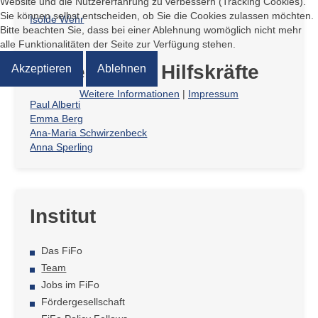
Website und die Nutzererfahrung zu verbessern (Tracking Cookies).
Sie können selbst entscheiden, ob Sie die Cookies zulassen möchten.
Isolde Wehr
Bitte beachten Sie, dass bei einer Ablehnung womöglich nicht mehr
alle Funktionalitäten der Seite zur Verfügung stehen.
Studentische Hilfskräfte
Akzeptieren
Ablehnen
Weitere Informationen
|
Impressum
Paul Alberti
Emma Berg
Ana-Maria Schwirzenbeck
Anna Sperling
Institut
Das FiFo
Team
Jobs im FiFo
Fördergesellschaft