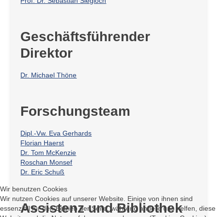
Prof. Dr. Sebastian Siegloch
Geschäftsführender
Direktor
Dr. Michael Thöne
Forschungsteam
Dipl.-Vw. Eva Gerhards
Florian Haerst
Dr. Tom McKenzie
Roschan Monsef
Dr. Eric Schuß
Wir benutzen Cookies
Wir nutzen Cookies auf unserer Website. Einige von ihnen sind
Assistenz und Bibliothek
essenziell für den Betrieb der Seite, während andere uns helfen, diese