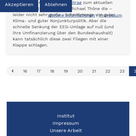
10.11.2020 - Im
Eröffnungsbeitrag
zum aktuellen
Akzeptieren
Ablehnen
Loccum Protokoll skizziert Michael Thöne die –
leider nicht sehr große –Schnittmenge von guter
Weitere Informationen
|
Impressum
Klima- und guter Konjunkturpolitik. Aber die
schnelle Senkung der EEG-Umlage auf null (und
ihre Umfinanzierung über den Bundeshaushalt)
kann tatsächlich diese zwei Fliegen mit einer
Klappe schlagen.
16
17
18
19
20
21
22
23
Institut
Impressum
Unsere Arbeit