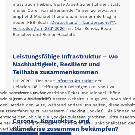
muss auch heißen, harte Arbeit zu entlohnen, statt
immer Opfer von Ehrenamtler*innen zu erwarten,
empfiehlt Michael Thöne u.a. in seinem Beitrag im
neuen FES-Buch
„Deutschland – Ländersache!?“
.
Vorstellung am 23.11.2020
mit Olaf Scholz, Bodo
Ramelow und Reiner Haseloff.
Leistungsfähige Infrastruktur – wo
Nachhaltigkeit, Resilienz und
Teilhabe zusammenkommen
11.11.2020 - Der neue
Infrastrukturatlas
der
Heinrich-Böll-Stiftung mit Beiträgen u.a. von Eva
Wir benutzen Cookies
Gerhards (zur Investitionslücke) und Michael Thöne
Wir nutzen Cookies auf unserer Website. Einige von ihnen sind e
(zur Subsidiarität).
den Betrieb der Seite, während andere uns helfen, diese Websi
Nutzererfahrung zu verbessern (Tracking Cookies). Sie können se
entscheiden, ob Sie die Cookies zulassen möchten. Bitte beachte
Corona-, Konjunktur- und
einer Ablehnung womöglich nicht mehr alle Funktionalitäten der
Klimakrise zusammen bekämpfen?
Verfügung stehen.