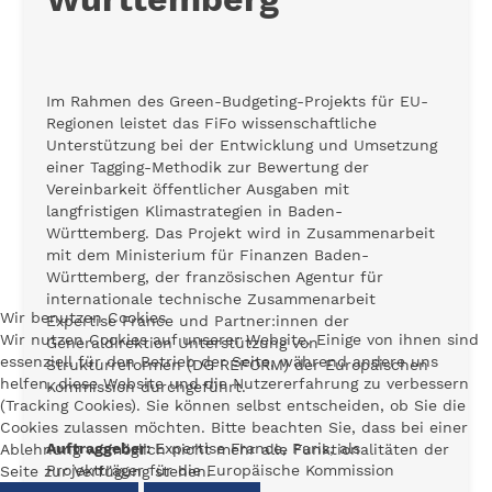
Im Rahmen des Green-Budgeting-Projekts für EU-
Regionen leistet das FiFo wissenschaftliche
Unterstützung bei der Entwicklung und Umsetzung
einer Tagging-Methodik zur Bewertung der
Vereinbarkeit öffentlicher Ausgaben mit
langfristigen Klimastrategien in Baden-
Württemberg. Das Projekt wird in Zusammenarbeit
mit dem Ministerium für Finanzen Baden-
Württemberg, der französischen Agentur für
internationale technische Zusammenarbeit
Wir benutzen Cookies
Expertise France und Partner:innen der
Wir nutzen Cookies auf unserer Website. Einige von ihnen sind
Generaldirektion Unterstützung von
essenziell für den Betrieb der Seite, während andere uns
Strukturreformen (DG REFORM) der Europäischen
helfen, diese Website und die Nutzererfahrung zu verbessern
Kommission durchgeführt.
(Tracking Cookies). Sie können selbst entscheiden, ob Sie die
Cookies zulassen möchten. Bitte beachten Sie, dass bei einer
Auftraggeber:
Expertise France, Paris, als
Ablehnung womöglich nicht mehr alle Funktionalitäten der
Projektträger für die Europäische Kommission
Seite zur Verfügung stehen.