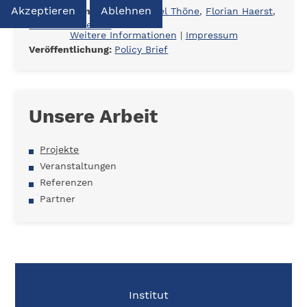
Akzeptieren
Ablehnen
Bearbeiter:innen:
Dr. Michael Thöne
,
Florian Haerst
,
Dr. Tom McKenzie
Weitere Informationen
|
Impressum
Veröffentlichung:
Policy Brief
Unsere Arbeit
Projekte
Veranstaltungen
Referenzen
Partner
Institut