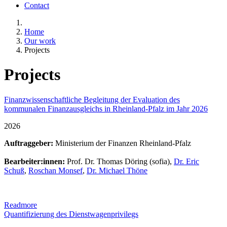
Contact
Home
Our work
Projects
Projects
Finanzwissenschaftliche Begleitung der Evaluation des
kommunalen Finanzausgleichs in Rheinland-Pfalz im Jahr 2026
2026
Auftraggeber:
Ministerium der Finanzen Rheinland-Pfalz
Bearbeiter:innen:
Prof. Dr. Thomas Döring (sofia),
Dr. Eric
Schuß
,
Roschan Monsef
,
Dr. Michael Thöne
Readmore
Quantifizierung des Dienstwagenprivilegs