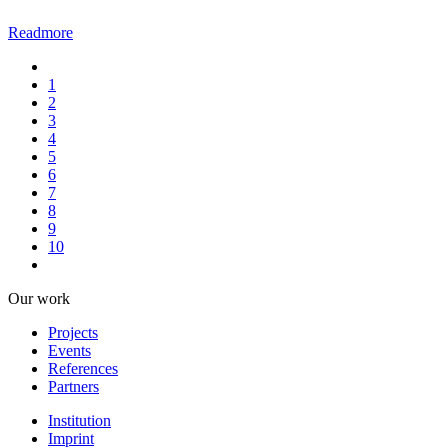
Readmore
1
2
3
4
5
6
7
8
9
10
Our work
Projects
Events
References
Partners
Institution
Imprint