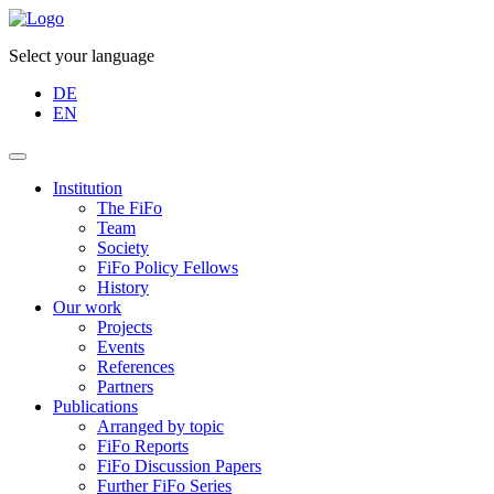
Select your language
DE
EN
Institution
The FiFo
Team
Society
FiFo Policy Fellows
History
Our work
Projects
Events
References
Partners
Publications
Arranged by topic
FiFo Reports
FiFo Discussion Papers
Further FiFo Series