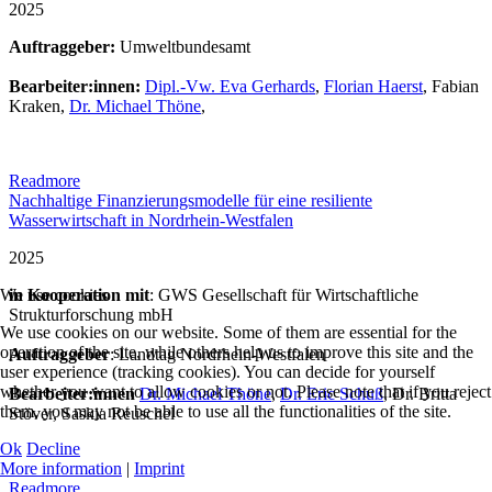
2025
Auftraggeber:
Umweltbundesamt
Bearbeiter:innen:
Dipl.-Vw. Eva Gerhards
,
Florian Haerst
, Fabian
Kraken,
Dr. Michael Thöne
,
Readmore
Nachhaltige Finanzierungsmodelle für eine resiliente
Wasserwirtschaft in Nordrhein-Westfalen
2025
We use cookies
in Kooperation mit
: GWS Gesellschaft für Wirtschaftliche
Strukturforschung mbH
We use cookies on our website. Some of them are essential for the
operation of the site, while others help us to improve this site and the
Auftraggeber
: Landtag Nordrhein-Westfalen
user experience (tracking cookies). You can decide for yourself
whether you want to allow cookies or not. Please note that if you reject
Bearbeiter:innen
Dr. Michael Thöne
,
Dr. Eric Schuß
, Dr. Britta
them, you may not be able to use all the functionalities of the site.
Stöver, Saskia Reuschel
Ok
Decline
More information
|
Imprint
Readmore