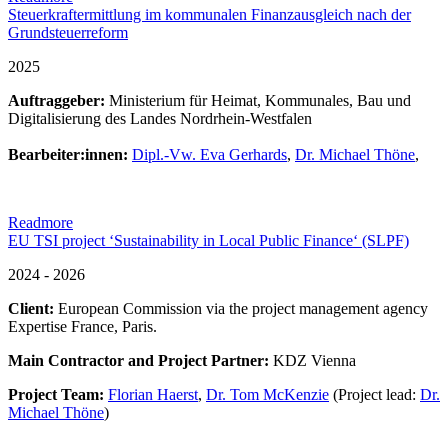
Steuerkraftermittlung im kommunalen Finanzausgleich nach der
Grundsteuerreform
2025
Auftraggeber:
Ministerium für Heimat, Kommunales, Bau und
Digitalisierung des Landes Nordrhein-Westfalen
Bearbeiter:innen:
Dipl.-Vw. Eva Gerhards
,
Dr. Michael Thöne
,
Readmore
EU TSI project ‘Sustainability in Local Public Finance‘ (SLPF)
2024 - 2026
Client:
European Commission via the project management agency
Expertise France, Paris.
Main Contractor and Project Partner:
KDZ Vienna
Project Team:
Florian Haerst
,
Dr. Tom McKenzie
(Project lead:
Dr.
Michael Thöne
)