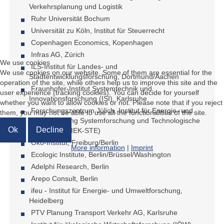
Verkehrsplanung und Logistik
Ruhr Universität Bochum
Universität zu Köln, Institut für Steuerrecht
Copenhagen Economics, Kopenhagen
Infras AG, Zürich
We use cookies
ILS-Institut für Landes- und
We use cookies on our website. Some of them are essential for the
Stadtentwicklungsforschung, Dortmund/Aachen
operation of the site, while others help us to improve this site and the
Fraunhofer-Institut Systemtechnik und
user experience (tracking cookies). You can decide for yourself
Innovationsforschung (ISI), Karlsruhe
whether you want to allow cookies or not. Please note that if you reject
Forschungszentrum Jülich, Institut für Energie- und
them, you may not be able to use all the functionalities of the site.
Klimaforschung Systemforschung und Technologische
Ok
Decline
Entwicklung (IEK-STE)
Öko-Institut, Freiburg/Berlin
More information
|
Imprint
Ecologic Institute, Berlin/Brüssel/Washington
Adelphi Research, Berlin
Arepo Consult, Berlin
ifeu - Institut für Energie- und Umweltforschung,
Heidelberg
PTV Planung Transport Verkehr AG, Karlsruhe