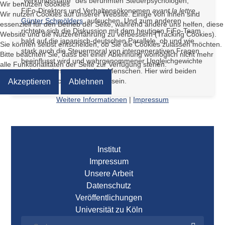
„Wirkungsstätte“ des berühmten Steuerpsychologen,
Wir benutzen Cookies
FiFo-Direktors und Verhaltensökonomen
avant la lettre
,
Wir nutzen Cookies auf unserer Website. Einige von ihnen sind
Günter Schmölders
, aufsuchen. Und zum anderen
essenziell für den Betrieb der Seite, während andere uns helfen, diese
richtete sich die Diskussion mit dem heutigen FiFo-Team
Website und die Nutzererfahrung zu verbessern (Tracking Cookies).
bald auf die japanisch-deutschen Parallele, ob und wie
Sie können selbst entscheiden, ob Sie die Cookies zulassen möchten.
stark auch die Steuermoral von intergenerativen Fragen
Bitte beachten Sie, dass bei einer Ablehnung womöglich nicht mehr
beeinflusst wird und wahrgenommener Ungleichgewichte
alle Funktionalitäten der Seite zur Verfügung stehen.
zwischen jungen und alten Menschen. Hier wird beiden
Ländern noch viel zu lernen sein.
Akzeptieren
Ablehnen
Weitere Informationen
|
Impressum
Institut
Impressum
Unsere Arbeit
Datenschutz
Veröffentlichungen
Universität zu Köln