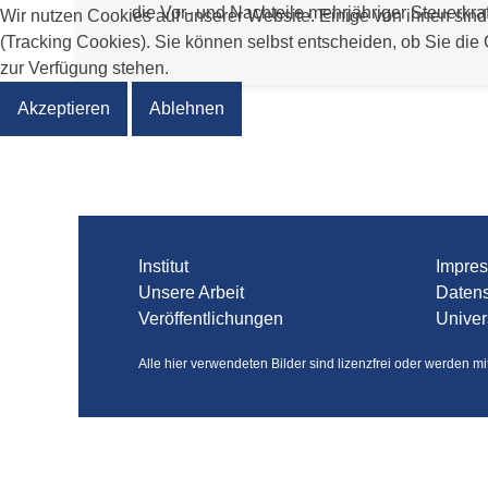
die Vor- und Nachteile mehrjähriger Steuerkr
Wir nutzen Cookies auf unserer Website. Einige von ihnen sind
(Tracking Cookies). Sie können selbst entscheiden, ob Sie die
zur Verfügung stehen.
Akzeptieren
Ablehnen
Institut
Impre
Unsere Arbeit
Daten
Veröffentlichungen
Univer
Alle hier verwendeten Bilder sind lizenzfrei oder werden m