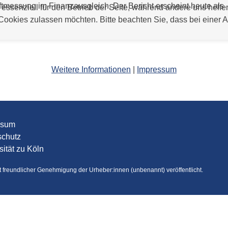
aftmessung im Finanzausgleich. Der Bericht erscheint heute als
 essenziell für den Betrieb der Seite, während andere uns helf
 Cookies zulassen möchten. Bitte beachten Sie, dass bei einer 
Weitere Informationen
|
Impressum
ssum
schutz
sität zu Köln
it freundlicher Genehmigung der Urheber:innen (unbenannt) veröffentlicht.