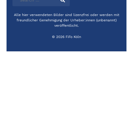
Alle hier verwendeten Bilder sind lizenzfrei oder werden mit
freundlicher Genehmigung der Urheber:innen (unbenannt)
veröffentlicht.
© 2026 FiFo Köln