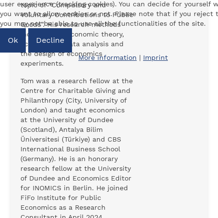
user experience (tracking cookies). You can decide for yourself 
topic of “Compulsory and
you want to allow cookies or not. Please note that if you reject
Voluntary Contributions to Public
you may not be able to use all the functionalities of the site.
Goods”. His research methods
include microeconomic theory,
Ok
Decline
econometric data analysis and
the design of economics
More information
|
Imprint
experiments.
Tom was a research fellow at the
Centre for Charitable Giving and
Philanthropy (City, University of
London) and taught economics
at the University of Dundee
(Scotland), Antalya Bilim
Üniversitesi (Türkiye) and CBS
International Business School
(Germany). He is an honorary
research fellow at the University
of Dundee and Economics Editor
for INOMICS in Berlin. He joined
FiFo Institute for Public
Economics as a Research
Consultant in April 2024.