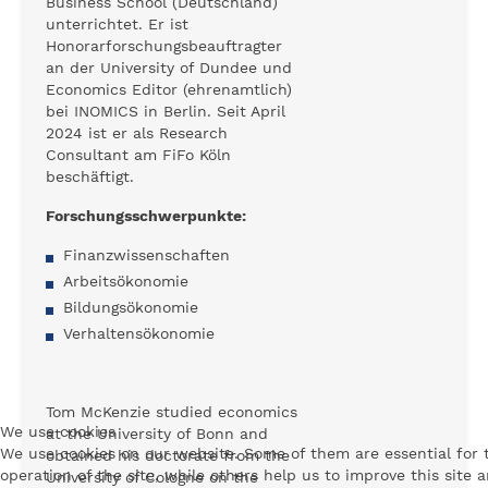
Business School (Deutschland)
unterrichtet. Er ist
Honorarforschungsbeauftragter
an der University of Dundee und
Economics Editor (ehrenamtlich)
bei INOMICS in Berlin. Seit April
2024 ist er als Research
Consultant am FiFo Köln
beschäftigt.
Forschungsschwerpunkte:
Finanzwissenschaften
Arbeitsökonomie
Bildungsökonomie
Verhaltensökonomie
Tom McKenzie studied economics
We use cookies
at the University of Bonn and
We use cookies on our website. Some of them are essential for 
obtained his doctorate from the
operation of the site, while others help us to improve this site 
University of Cologne on the