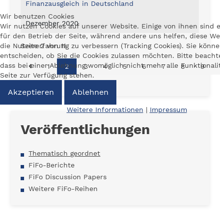
Finanzausgleich in Deutschland
Wir benutzen Cookies
Dezember 2020
Wir nutzen Cookies auf unserer Website. Einige von ihnen sind e
für den Betrieb der Seite, während andere uns helfen, diese W
die Nutzererfahrung zu verbessern (Tracking Cookies). Sie könne
Seite 2 von 11
entscheiden, ob Sie die Cookies zulassen möchten. Bitte beacht
dass bei einer Ablehnung womöglich nicht mehr alle Funktionali
1
2
3
4
5
6
7
8
9
Seite zur Verfügung stehen.
Akzeptieren
Ablehnen
Weitere Informationen
|
Impressum
Veröffentlichungen
Thematisch geordnet
FiFo-Berichte
FiFo Discussion Papers
Weitere FiFo-Reihen