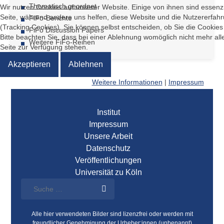
Thematisch geordnet
Wir nutzen Cookies auf unserer Website. Einige von ihnen sind essenzie
Seite, während andere uns helfen, diese Website und die Nutzererfah
FiFo-Berichte
(Tracking Cookies). Sie können selbst entscheiden, ob Sie die Cookie
FiFo Discussion Papers
Bitte beachten Sie, dass bei einer Ablehnung womöglich nicht mehr alle
Weitere FiFo-Reihen
Seite zur Verfügung stehen.
Akzeptieren
Ablehnen
Weitere Informationen
|
Impressum
Institut
Impressum
Unsere Arbeit
Datenschutz
Veröffentlichungen
Universität zu Köln
Alle hier verwendeten Bilder sind lizenzfrei oder werden mit
freundlicher Genehmigung der Urheber:innen (unbenannt)