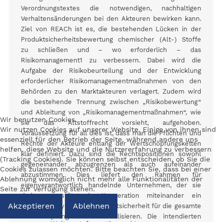
Verordnungstextes die notwendigen, nachhaltigen
Verhaltensänderungen bei den Akteuren bewirken kann.
Ziel von REACh ist es, die bestehenden Lücken in der
Produktsicherheitsbewertung chemischer (Alt-) Stoffe
zu schließen und – wo erforderlich – das
Risikomanagement1 zu verbessern. Dabei wird die
Aufgabe der Risikobeurteilung und der Entwicklung
erforderlicher Risikomanagementmaßnahmen von den
Behörden zu den Marktakteuren verlagert. Zudem wird
die bestehende Trennung zwischen „Risikobewertung“
und Ableitung von „Risikomanagementmaßnahmen“, wie
Wir benutzen Cookies
sie das Altstoffrecht vorsieht, aufgehoben.
Wir nutzen Cookies auf unserer Website. Einige von ihnen sind
Voraussetzung für all dies ist, dass man die Pflichten und
essenziell für den Betrieb der Seite, während andere uns
Rechte der Akteure entlang der Wertschöpfungsketten
helfen, diese Website und die Nutzererfahrung zu verbessern
klar definiert. Dazu sind die Rechtspositionen sowohl
(Tracking Cookies). Sie können selbst entscheiden, ob Sie die
gegeneinander abzugrenzen als auch aufeinander
Cookies zulassen möchten. Bitte beachten Sie, dass bei einer
abzustimmen. Dies liefert den Rahmen für
Ablehnung womöglich nicht mehr alle Funktionalitäten der
eigenverantwortlich handelnde Unternehmen, der sie
Seite zur Verfügung stehen.
darin unterstützt, in Kooperation miteinander ein
Akzeptieren
Ablehnen
effizientes System der Produktsicherheit für die gesamte
Wertschöpfungskette zu realisieren. Die intendierten