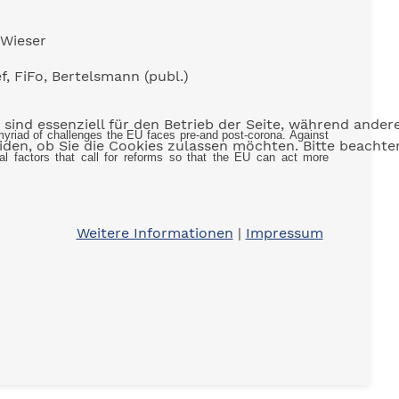
 Wieser
f, FiFo, Bertelsmann (publ.)
 sind essenziell für den Betrieb der Seite, während ander
myriad of challenges
the EU faces
pre
-
and
post
-
corona. Against
eiden, ob Sie die Cookies zulassen möchten. Bitte beacht
nal
factors that
call
for
reform
s
so that the EU can act more
Weitere Informationen
|
Impressum