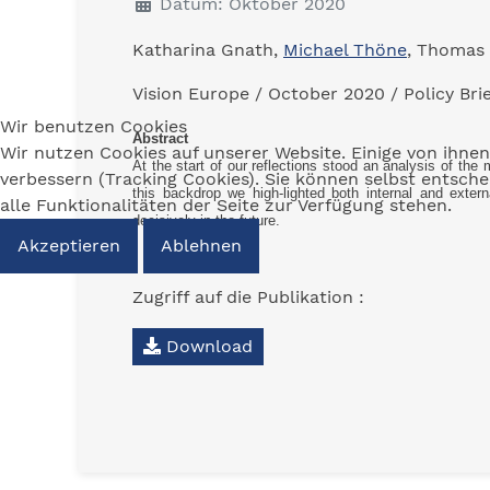
Datum: Oktober 2020
Katharina Gnath,
Michael Thöne
, Thomas
Vision Europe / October 2020 / Policy Brie
Wir benutzen Cookies
Abstract
Wir nutzen Cookies auf unserer Website. Einige von ihnen
At the start of our reflections stood an analysis of
the 
verbessern (Tracking Cookies). Sie können selbst entsch
this
backdrop
w
e
high-
lighted
both internal and exter
alle Funktionalitäten der Seite zur Verfügung stehen.
deci
sively in the future
.
Akzeptieren
Ablehnen
Zugriff auf die Publikation :
Download