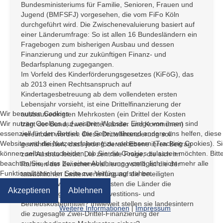
Bundesministeriums für Familie, Senioren, Frauen und
Jugend (BMFSFJ) vorgesehen, die vom FiFo Köln
durchgeführt wird. Die Zwischenevaluierung basiert auf
einer Länderumfrage: So ist allen 16 Bundesländern ein
Fragebogen zum bisherigen Ausbau und dessen
Finanzierung und zur zukünftigen Finanz- und
Bedarfsplanung zugegangen.
Im Vorfeld des Kinderförderungsgesetzes (KiFöG), das
ab 2013 einen Rechtsanspruch auf
Kindertagesbetreuung ab dem vollendeten ersten
Lebensjahr vorsieht, ist eine Drittelfinanzierung der
Wir benutzen Cookies
ausbaubedingten Mehrkosten (ein Drittel der Kosten
Wir nutzen Cookies auf unserer Website. Einige von ihnen sind
trägt der Bund, zwei Drittel Länder und Kommunen)
essenziell für den Betrieb der Seite, während andere uns helfen, diese
vereinbart worden. Diese Drittelfinanzierung soll
Website und die Nutzererfahrung zu verbessern (Tracking Cookies). S
gewährleisten, dass jede föderale Ebene ihren Beitrag
können selbst entscheiden, ob Sie die Cookies zulassen möchten. Bitt
zum Ausbau leistet. Die zentrale Frage, die sich im
beachten Sie, dass bei einer Ablehnung womöglich nicht mehr alle
Rahmen der Zwischenevaluierung stellt, ist die der
Funktionalitäten der Seite zur Verfügung stehen.
tatsächlichen Lastenverteilung auf die beteiligten
Ebenen: Inwiefern gewährleisten die Länder die
Akzeptieren
Ablehnen
Weiterleitung der Bundes-Investitions- und
Betriebskostenmittel? Inwieweit stellen sie landesintern
Weitere Informationen
|
Impressum
die zugesagte Zwei-Drittel-Finanzierung der