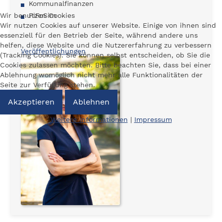
Kommunalfinanzen
Wir benutzen Cookies
FiFoSim
Wir nutzen Cookies auf unserer Website. Einige von ihnen sind
essenziell für den Betrieb der Seite, während andere uns
helfen, diese Website und die Nutzererfahrung zu verbessern
Veröffentlichungen
(Tracking Cookies). Sie können selbst entscheiden, ob Sie die
Cookies zulassen möchten. Bitte beachten Sie, dass bei einer
Ablehnung womöglich nicht mehr alle Funktionalitäten der
Seite zur Verfügung stehen.
Akzeptieren
Ablehnen
Weitere Informationen
|
Impressum