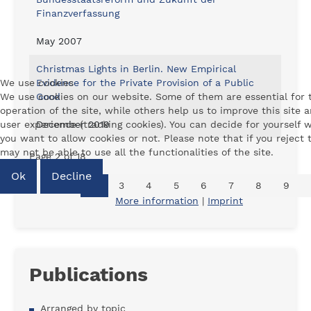
Finanzverfassung
May 2007
Christmas Lights in Berlin. New Empirical
We use cookies
Evidence for the Private Provision of a Public
We use cookies on our website. Some of them are essential for 
Good
operation of the site, while others help us to improve this site 
user experience (tracking cookies). You can decide for yourself 
December 2019
you want to allow cookies or not. Please note that if you reject
may not be able to use all the functionalities of the site.
Page 2 of 18
Ok
Decline
1
2
3
4
5
6
7
8
9
More information
|
Imprint
Publications
Arranged by topic