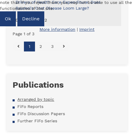
Drivers of Health Care Expenditure: Does
note that if you reject them, you may not be able to use all the
Baumol's Cost Disease Loom Large?
functionalities of the site.
Ok
Decline
December 2012
More information
|
Imprint
Page 1 of 3
1
2
3
Publications
Arranged by topic
FiFo Reports
FiFo Discussion Papers
Further FiFo Series