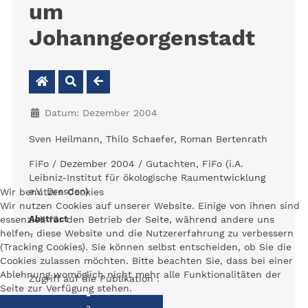
um
Johanngeorgenstadt
Datum: Dezember 2004
Sven Heilmann, Thilo Schaefer, Roman Bertenrath
FiFo / Dezember 2004 / Gutachten, FiFo (i.A.
Leibniz-Institut für ökologische Raumentwicklung
e.V. Dresden)
Wir benutzen Cookies
Wir nutzen Cookies auf unserer Website. Einige von ihnen sind
essenziell für den Betrieb der Seite, während andere uns
Abstract
helfen, diese Website und die Nutzererfahrung zu verbessern
-
(Tracking Cookies). Sie können selbst entscheiden, ob Sie die
Cookies zulassen möchten. Bitte beachten Sie, dass bei einer
Ablehnung womöglich nicht mehr alle Funktionalitäten der
Zugriff auf die Publikation :
Seite zur Verfügung stehen.
Download