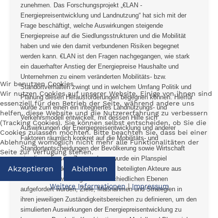
zunehmen. Das Forschungsprojekt „€LAN -
Energiepreisentwicklung und Landnutzung“ hat sich mit der
Frage beschäftigt, welche Auswirkungen steigende
Energiepreise auf die Siedlungsstrukturen und die Mobilität
haben und wie den damit verbundenen Risiken begegnet
werden kann. €LAN ist den Fragen nachgegangen, wie stark
ein dauerhafter Anstieg der Energiepreise Haushalte und
Unternehmen zu einem veränderten Mobilitäts- bzw.
Wir benutzen Cookies
Standortverhalten zwingt und in welchem Umfang Politik und
Wir nutzen Cookies auf unserer Website. Einige von ihnen sind
Planung diesen Herausforderungen begegnen können. Hierfür
essenziell für den Betrieb der Seite, während andere uns
wurde zum einen ein integriertes Landnutzungs- und
helfen, diese Website und die Nutzererfahrung zu verbessern
Verkehrsmodell entwickelt, mit dessen Hilfe sich
(Tracking Cookies). Sie können selbst entscheiden, ob Sie die
Auswirkungen der Energiepreisentwicklung und anderer
Cookies zulassen möchten. Bitte beachten Sie, dass bei einer
Faktoren räumlich konkret auf die Mobilitäts- und
Ablehnung womöglich nicht mehr alle Funktionalitäten der
Standortentscheidungen der Bevölkerung sowie Wirtschaft
Seite zur Verfügung stehen.
simulieren lassen. Zum anderen wurde ein Planspiel
Akzeptieren
Ablehnen
entwickelt, in dessen Rahmen die beteiligten Akteure aus
Politik und Verwaltung der unterschiedlichen Ebenen
Weitere Informationen
|
Impressum
aufgefordert wurden, Ziele, Maßnahmen und Strategien in
ihren jeweiligen Zuständigkeitsbereichen zu definieren, um den
simulierten Auswirkungen der Energiepreisentwicklung zu