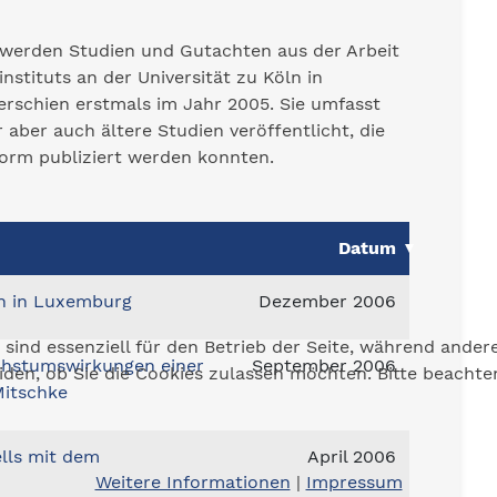
 werden Studien und Gutachten aus der Arbeit
stituts an der Universität zu Köln in
 erschien erstmals im Jahr 2005. Sie umfasst
 aber auch ältere Studien veröffentlicht, die
Form publiziert werden konnten.
Datum
n in Luxemburg
Dezember 2006
 sind essenziell für den Betrieb der Seite, während ander
chstumswirkungen einer
September 2006
eiden, ob Sie die Cookies zulassen möchten. Bitte beacht
Mitschke
lls mit dem
April 2006
Weitere Informationen
|
Impressum