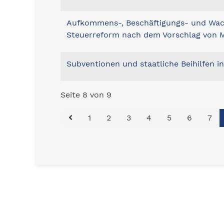
Aufkommens-, Beschäftigungs- und Wa
Steuerreform nach dem Vorschlag von 
Subventionen und staatliche Beihilfen i
Seite 8 von 9
1
2
3
4
5
6
7