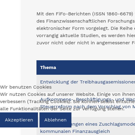
Mit den FiFo-Berichten (ISSN 1860-6679)
des Finanzwissenschaftlichen Forschungsin
elektronischer Form vorgelegt. Die Reihe
vorrangig aktuelle Studien, es werden hier
zuvor nicht oder nicht in angemessener 
Thema
Entwicklung der Treibhausgasemissione
Wir benutzen Cookies
Wir nutzen Cookies auf unserer Website. Einige von ihnen
Aufkommens-, Beschäftigungs- und Wa
verbessern (Tracking Cookies). Sie können selbst entsch
Steuerreform nach dem Vorschlag von 
alle Funktionalitäten der Seite zur Verfügung stehen.
Akzeptieren
Ablehnen
Wechselwirkungen eines Zuschlagsmode
kommunalen Finanzausgleich