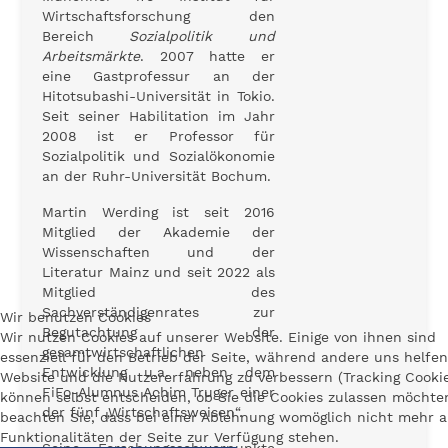
Wirtschaftsforschung den
Bereich
Sozialpolitik und
Arbeitsmärkte
. 2007 hatte er
eine Gastprofessur an der
Hitotsubashi-Universität in Tokio.
Seit seiner Habilitation im Jahr
2008 ist er Professor für
Sozialpolitik und Sozialökonomie
an der Ruhr-Universität Bochum.
Martin Werding ist seit 2016
Mitglied der Akademie der
Wissenschaften und der
Literatur Mainz und seit 2022 als
Mitglied des
Sachverständigenrates zur
Wir benutzen Cookies
Begutachtung der
Wir nutzen Cookies auf unserer Website. Einige von ihnen sind
gesamtwirtschaftlichen
essenziell für den Betrieb der Seite, während andere uns helfen
Entwicklung u.a. neben dem
Website und die Nutzererfahrung zu verbessern (Tracking Cookie
FiFo-Alumnus Achim Truger einer
können selbst entscheiden, ob Sie die Cookies zulassen möchten
der fünf „Wirtschaftsweisen“.
beachten Sie, dass bei einer Ablehnung womöglich nicht mehr a
Funktionalitäten der Seite zur Verfügung stehen.