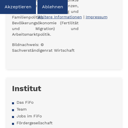
Seine Forschungsschwerpunkte
sind Öffentliche Finanzen,
Akzeptieren
Ablehnen
Sozialpolitik (Alterssicherung und
Weitere Informationen
|
Impressum
Familienpolitik),
Bevölkerungsökonomie (Fertilität
und Migration) und
Arbeitsmarktpolitik.
Bildnachweis: ©
Sachverständigenrat Wirtschaft
Institut
Das FiFo
Team
Jobs im FiFo
Fördergesellschaft