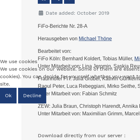
Date added: October 2019
FiFo-Berichte Nr. 28-A
Herausgeben von
Michael Thöne
B
earbeitet von:
FiFo Köln: Bernhard Koldert,
Tobias Müller,
Mi
We use cookies
Unter Mitarbeit von:
Lina Jeromin,
Saskia Reu
We use cookies on our website. Some of them are essential
cookies). You can decide for yourself whether you want to 
Fraunhofer FIT:
Julia Gruber,
Kathrin Gunkel
site.
Raoul Peter,
Luca Rebeggiani,
Mirko Seithe,
Unter Mitarbeit von:
Fabian Schmitz
Ok
Decline
ZEW:
Julia Braun,
Christoph Harendt,
Annika 
Unter Mitarbeit von:
Maximilian Grimm,
Marcel
Download directly from our server :