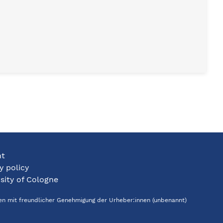
nt
y policy
sity of Cologne
den mit freundlicher Genehmigung der Urheber:innen (unbenannt)