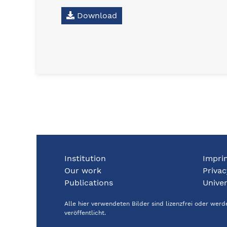
Download
Institution
Impri
Our work
Privac
Publications
Univer
Alle hier verwendeten Bilder sind lizenzfrei oder wer
veröffentlicht.