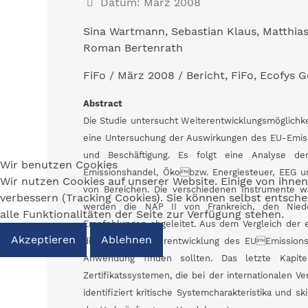
Datum: März 2008
Sina Wartmann, Sebastian Klaus, Matthia
Roman Bertenrath
FiFo / März 2008 / Bericht, FiFo, Ecofy
Abstract
Die Studie untersucht Weiterentwicklungsmöglichk
eine Untersuchung der Auswirkungen des EU-Emis
und Beschäftigung. Es folgt eine Analyse der
Wir benutzen Cookies
Emissionshandel, Ökobzw. Energiesteuer, EEG 
Wir nutzen Cookies auf unserer Website. Einige von ihnen
von Bereichen. Die verschiedenen Instrumente we
verbessern (Tracking Cookies). Sie können selbst entsch
werden die NAP II von Frankreich, den Niede
alle Funktionalitäten der Seite zur Verfügung stehen.
Empfehlungen abgeleitet. Aus dem Vergleich der 
Akzeptieren
Ablehnen
die bei der Weiterentwicklung des EUEmission
Anwendung finden sollten. Das letzte Kapitel 
Zertifikatssystemen, die bei der internationalen 
identifiziert kritische Systemcharakteristika und s