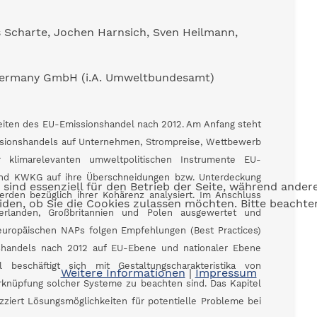
s Scharte, Jochen Harnsich, Sven Heilmann,
s Germany GmbH (i.A. Umweltbundesamt)
eiten des EU-Emissionshandel nach 2012. Am Anfang steht
sionshandels auf Unternehmen, Strompreise, Wettbewerb
 klimarelevanten umweltpolitischen Instrumente EU-
und KWKG auf ihre Überschneidungen bzw. Unterdeckung
 sind essenziell für den Betrieb der Seite, während ander
rden bezüglich ihrer Kohärenz analysiert. Im Anschluss
eiden, ob Sie die Cookies zulassen möchten. Bitte beacht
rlanden, Großbritannien und Polen ausgewertet und
europäischen NAPs folgen Empfehlungen (Best Practices)
shandels nach 2012 auf EU-Ebene und nationaler Ebene
beschäftigt sich mit Gestaltungscharakteristika von
Weitere Informationen
|
Impressum
Verknüpfung solcher Systeme zu beachten sind. Das Kapitel
kizziert Lösungsmöglichkeiten für potentielle Probleme bei