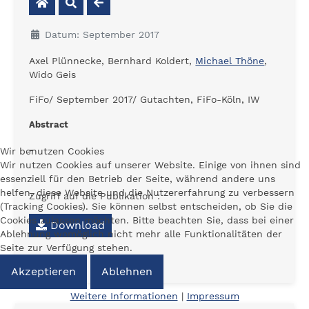
Datum: September 2017
Axel Plünnecke, Bernhard Koldert,
Michael Thöne
,
Wido Geis
FiFo/ September 2017/ Gutachten, FiFo-Köln, IW
Abstract
-
Wir benutzen Cookies
Wir nutzen Cookies auf unserer Website. Einige von ihnen sind
essenziell für den Betrieb der Seite, während andere uns
helfen, diese Website und die Nutzererfahrung zu verbessern
Zugriff auf die Publikation :
(Tracking Cookies). Sie können selbst entscheiden, ob Sie die
Cookies zulassen möchten. Bitte beachten Sie, dass bei einer
Download
Ablehnung womöglich nicht mehr alle Funktionalitäten der
Seite zur Verfügung stehen.
Akzeptieren
Ablehnen
Weitere Informationen
|
Impressum