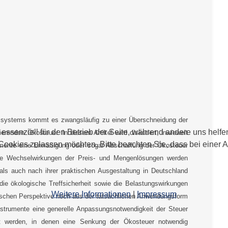
ssystems kommt es zwangsläufig zu einer Überschneidung der
 essenziell für den Betrieb der Seite, während andere uns helf
erenden Ökosteuer. In diesem Artikel wird diskutiert, inwieweit
 Cookies zulassen möchten. Bitte beachten Sie, dass bei einer 
trumente eine Ermäßigung oder sogar Abschaffung der Ökosteuer
 Die Wechselwirkungen der Preis- und Mengenlösungen werden
 als auch nach ihrer praktischen Ausgestaltung in Deutschland
 die ökologische Treffsicherheit sowie die Belastungswirkungen
Weitere Informationen
|
Impressum
ischen Perspektive noch aus der tatsächlichen Anwendungsform
Instrumente eine generelle Anpassungsnotwendigkeit der Steuer
iert werden, in denen eine Senkung der Ökosteuer notwendig