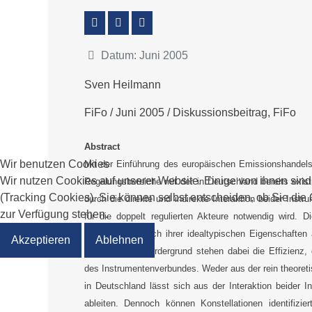
Datum: Juni 2005
Sven Heilmann
FiFo / Juni 2005 / Diskussionsbeitrag, FiFo
Abstract
Wir benutzen Cookies
Mit der Einführung des europäischen Emissionshandel
Wir nutzen Cookies auf unserer Website. Einige von ihnen sind
Regelungsbereiche mit der in Deutschland bereits existi
(Tracking Cookies). Sie können selbst entscheiden, ob Sie die
durch die direkte und indirekte Interaktion beider Ins
zur Verfügung stehen.
für die doppelt regulierten Akteure notwendig wird.
sowohl hinsichtlich ihrer idealtypischen Eigenschaften
Akzeptieren
Ablehnen
analysiert. Im Vordergrund stehen dabei die Effizienz,
des Instrumentenverbundes. Weder aus der rein theoret
in Deutschland lässt sich aus der Interaktion beider 
ableiten. Dennoch können Konstellationen identifiz