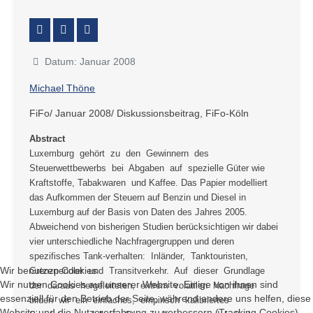
Datum: Januar 2008
Michael Thöne
FiFo/ Januar 2008/ Diskussionsbeitrag, FiFo-Köln
Abstract
Luxemburg gehört zu den Gewinnern des
Steuerwettbewerbs bei Abgaben auf spezielle Güter wie
Kraftstoffe, Tabakwaren und Kaffee. Das Papier modelliert
das Aufkommen der Steuern auf Benzin und Diesel in
Luxemburg auf der Basis von Daten des Jahres 2005.
Abweichend von bisherigen Studien berücksichtigen wir dabei
vier unterschiedliche Nachfragergruppen und deren
spezifisches Tank-verhalten: Inländer, Tanktouristen,
Wir benutzen Cookies
Grenzpendler und Transitverkehr. Auf dieser Grundlage
Wir nutzen Cookies auf unserer Website. Einige von ihnen sind
der daraus hergeleiteten, extrem volatilen Nachfrage
essenziell für den Betrieb der Seite, während andere uns helfen, diese
bilden wir ein einfaches, empirisch kalibriertes
Website und die Nutzererfahrung zu verbessern (Tracking Cookies).